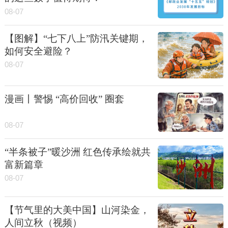
08-07
【图解】“七下八上”防汛关键期，
如何安全避险？
08-07
漫画丨警惕 “高价回收” 圈套
08-07
“半条被子”暖沙洲 红色传承绘就共
富新篇章
08-07
【节气里的大美中国】山河染金，
人间立秋（视频）