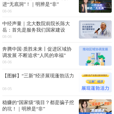
进“无底洞”！｜明辨是“非”
08-06
中经声量｜北大数院前院长陈大
岳：首先是服务我们国家建设
08-06
奔腾中国·质胜未来丨促进区域协
调发展 不断追求“人民的幸福”
08-06
【图解】“三新”经济展现蓬勃活力
08-05
稳赚的“国家级”项目？都是骗子挖
的坑！｜明辨是“非”