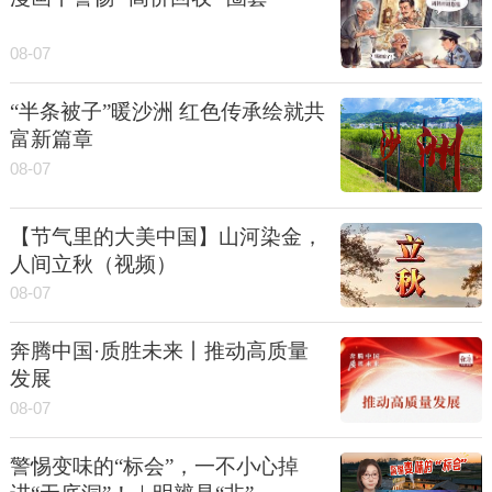
08-07
“半条被子”暖沙洲 红色传承绘就共
富新篇章
08-07
【节气里的大美中国】山河染金，
人间立秋（视频）
08-07
奔腾中国·质胜未来丨推动高质量
发展
08-07
警惕变味的“标会”，一不小心掉