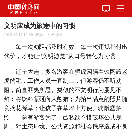
文明应成为旅途中的习惯
2025-06-17 16:39
来源：人民日报
每一次劝阻都及时有效、每一次违规都付出
代价，才能让“文明游览”从口号转化为习惯
辽宁大连，多名游客在狮虎园隔着铁网薅老
虎的毛，工作人员一直制止，但游客仍不听劝
阻，简直匪夷所思。类似的不文明行为屡见不
鲜：将饮料瓶砸向大熊猫；为拍出满意的照片随
意摘花踩草；让孩子在草坪上方便、骑雕塑拍
照……总有游客为了一己私欲不惜破坏公共规
则，对生态环境、公共资源和社会秩序造成不良