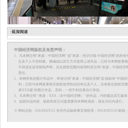
铁路网助中国东北“冷资源”变“热经济”
·延深阅读
中国经济网版权及免责声明：
1、凡本网注明“来源：中国经济网” 或“来源：经济日报-中国经济网”的
位及个人不得转载、摘编或以其它方式使用上述作品；已经与本网签署相
不得违反该等限制声明，且在授权范围内使用时应注明“来源：中国经济网”
责任。
2、本网所有的图片作品中，即使注明“来源：中国经济网”及/或标有“中国经济
利；已经与本网签署相关授权使用协议的单位及个人，仅有权在授权范围内使
者XXX摄”的图片作品，否则，一切不利后果自行承担。
3、凡本网注明 “来源：XXX（非中国经济网）” 的作品，均转载自其它
4、如因作品内容、版权和其它问题需要同本网联系的，请在30日内进行。
澳门入境游发展势头强劲 多元化策略吸引全球旅客
※ 网站总机：010-81025111 有关作品版权事宜请联系：010-81025135 邮箱