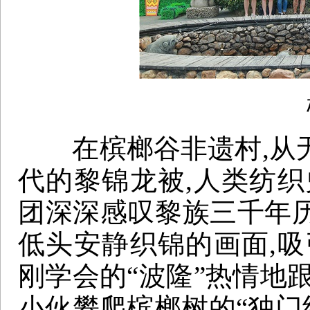
槟
在槟榔谷非遗村,从无
代的黎锦龙被,人类纺织
团深深感叹黎族三千年
低头安静织锦的画面,吸
刚学会的“波隆”热情地
小伙攀爬槟榔树的“独门